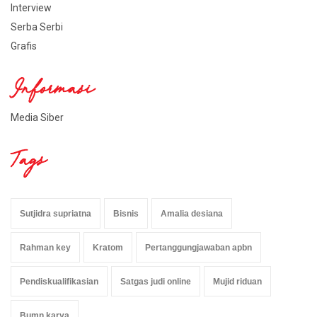
Interview
Serba Serbi
Grafis
Informasi
Media Siber
Tags
Sutjidra supriatna
Bisnis
Amalia desiana
Rahman key
Kratom
Pertanggungjawaban apbn
Pendiskualifikasian
Satgas judi online
Mujid riduan
Bumn karya