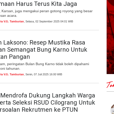
maan Harus Terus Kita Jaga
 Karsan, juga mengakui peran gotong royong yang besar
san acara.
ria V.G. Tamburian
, Selasa, 02 September 2025 04:01 WIB
 Laksono: Resep Mustika Rasa
an Semangat Bung Karno Untuk
tan Pangan
am, peringatan Bulan Bung Karno tidak boleh dipahami
oni tahunan.
ria V.G. Tamburian
, Senin, 07 Juli 2025 16:00 WIB
To
 Mendrofa Dukung Langkah Warga
erta Seleksi RSUD Cilograng Untuk
rsoalan Rekrutmen ke PTUN