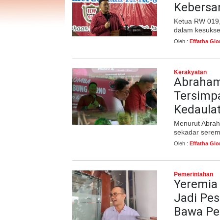
Kebersa
Ketua RW 019,
dalam kesukse
Oleh :
Effatha Glo
Kerakyatan
Abraham
Tersimp
Kedaula
Menurut Abrah
sekadar serem
Oleh :
Effatha Glo
Pemerintahan
Yeremia
Jadi Pes
Bawa Pe