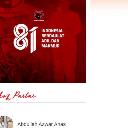
koh Partai
Abdullah Azwar Anas
Ahmad