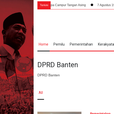
uh Rakyat Indonesia Tanpa Campur Tangan Asing
7 Agustus 1945, Dampak 
Terkini
Home
Pemilu
Pemerintahan
Kerakyat
DPRD Banten
DPRD Banten
All
Pemerintahan