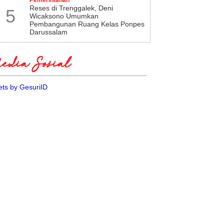
​Reses di Trenggalek, Deni
5
Wicaksono Umumkan
Pembangunan Ruang Kelas Ponpes
Darussalam
dia Sosial
ts by GesuriID