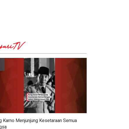
suriTV
g Karno Menjunjung Kesetaraan Semua
gsa