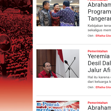
Abraham
Program 
Tangera
Kebijakan ter
sekaligus me
Oleh :
Effatha Glo
Pemerintahan
Yeremia 
Desil D
Jalur A
Hal itu karena
dari keluarga
Oleh :
Effatha Glo
Pemerintahan
Abraham