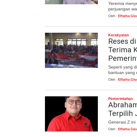
Yeremia menye
perjuangan wa
Oleh :
Effatha Glo
Kerakyatan
Reses d
Terima 
Pemerin
Seperti yang 
bantuan yang d
Oleh :
Effatha Glo
Pemerintahan
Abraham
Terpilih
Generasi Z ini
Oleh :
Effatha Glo