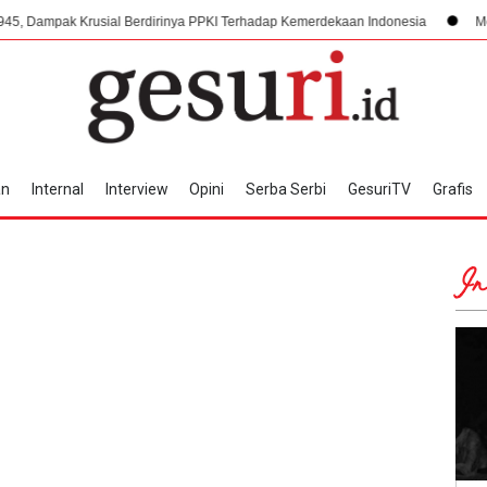
Krusial Berdirinya PPKI Terhadap Kemerdekaan Indonesia
Mengorkestrasi 
an
Internal
Interview
Opini
Serba Serbi
GesuriTV
Grafis
In