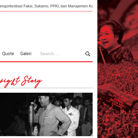
Faksi, Sukarno, PPKI, dan Manajemen Konflik Internal 1945
Ketika Dwitun
Quote
Galeri
sight Story
Profile