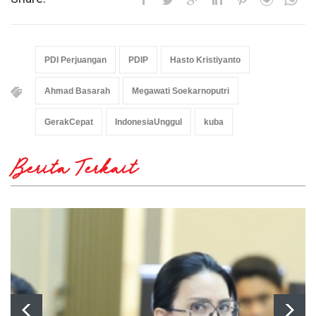
PDI Perjuangan
PDIP
Hasto Kristiyanto
Ahmad Basarah
Megawati Soekarnoputri
GerakCepat
IndonesiaUnggul
kuba
Berita Terkait