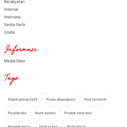
Kerakyatan
Internal
Interview
Serba Serbi
Grafis
Informasi
Media Siber
Tags
Pilgub jateng 2024
Praba diwangkara
Riza herdavid
Paskibraka
Bank banten
Produk lokal bmc
Penghitungan
Sirekap kpu
Mafia timah