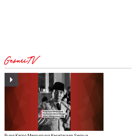
GesuriTV
Bung Karno Menjunjung Kesetaraan Semua