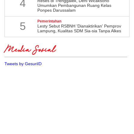
4
​Reses di Trenggalek, Deni Wicaksono
Umumkan Pembangunan Ruang Kelas
Ponpes Darussalam
Pemerintahan
5
Lesty Sebut RSBNH 'Dianaktirikan' Pemprov
Lampung, Kualitas SDM Sia-sia Tanpa Alkes
Media Sosial
Tweets by GesuriID