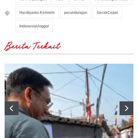
Hardiyanto Kenneth
perundungan
GerakCepat
IndonesiaUnggul
Berita Terkait