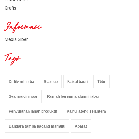
Grafis
Informasi
Media Siber
Tags
Dr lily mh mba
Start up
Faisal basri
Tbbr
Syamsudin noor
Rumah bersama alumni jabar
Penyusutan lahan produktif
Kartu jateng sejahtera
Bandara tampa padang mamuju
Aparat