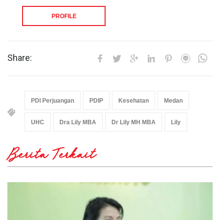
PROFILE
Share:
PDI Perjuangan
PDIP
Kesehatan
Medan
UHC
Dra Lily MBA
Dr Lily MH MBA
Lily
Berita Terkait