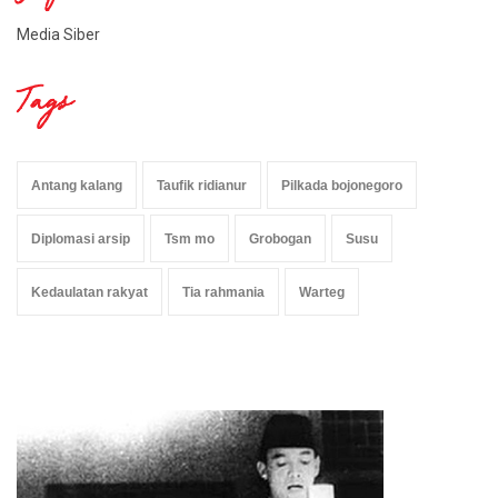
Media Siber
Tags
Antang kalang
Taufik ridianur
Pilkada bojonegoro
Diplomasi arsip
Tsm mo
Grobogan
Susu
Kedaulatan rakyat
Tia rahmania
Warteg