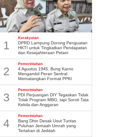
hmat Hidayat Tegaskan
Giri Kiemas Tegaskan PDI
ak Pilkada Lewat DPRD,
Perjuangan Tetap Konsisten
t Buka Musancab PDI
Menolak Wacana Pilkada
juangan Kota Mataram
Melalui DPRD
Kerakyatan
1
DPRD Lampung Dorong Penguatan
HKTI untuk Tingkatkan Pendapatan
dan Kesejahteraan Petani
Pemerintahan
2
4 Agustus 1945, Bung Karno
Mengambil Peran Sentral
Mematangkan Format PPKI
Pemerintahan
3
PDI Perjuangan DIY Tegaskan Tidak
Tolak Program MBG, tapi Soroti Tata
Kelola dan Anggaran
Pemerintahan
4
Bang Dhin Desak Usut Tuntas
Puluhan Jemaah Umrah yang
Tertahan di Jeddah