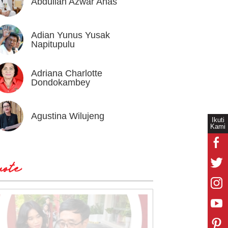
Abdullah Azwar Anas
Ahmad
Adian Yunus Yusak
Ahok
Napitupulu
Adriana Charlotte
Alex I
Dondokambey
Agustina Wilujeng
Andi W
Ikuti
Kami
ote