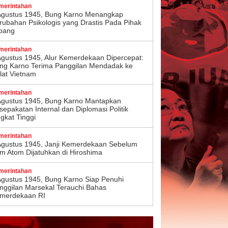
merintahan
Agustus 1945, Bung Karno Menangkap
rubahan Psikologis yang Drastis Pada Pihak
pang
merintahan
Agustus 1945, Alur Kemerdekaan Dipercepat:
ng Karno Terima Panggilan Mendadak ke
lat Vietnam
merintahan
Agustus 1945, Bung Karno Mantapkan
sepakatan Internal dan Diplomasi Politik
ngkat Tinggi
merintahan
Agustus 1945, Janji Kemerdekaan Sebelum
m Atom Dijatuhkan di Hiroshima
merintahan
Agustus 1945, Bung Karno Siap Penuhi
nggilan Marsekal Terauchi Bahas
merdekaan RI