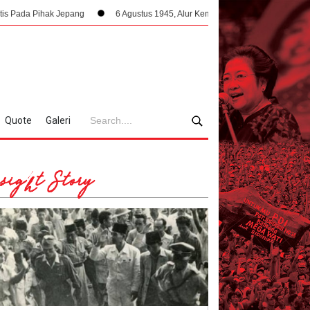
epang
6 Agustus 1945, Alur Kemerdekaan Dipercepat: Bung Karno Terima 
Quote
Galeri
sight Story