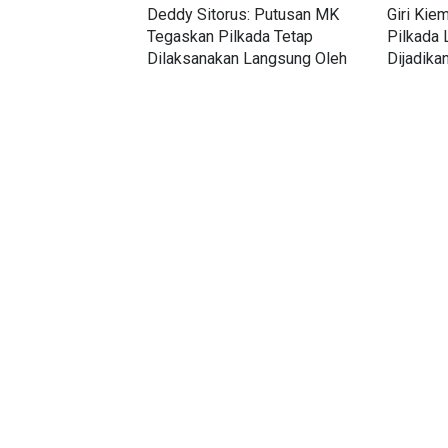
Deddy Sitorus: Putusan MK
Giri Kie
Tegaskan Pilkada Tetap
Pilkada 
Dilaksanakan Langsung Oleh
Dijadika
Rakyat
Dikemba