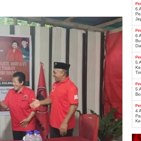
Pe
6 
Pe
Je
Pe
6 
Bu
Da
Pe
5 
Ke
Ti
Pe
5 
Bo
Pe
4 
Pa
Ke