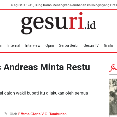
 1945, Bung Karno Menangkap Perubahan Psikologis yang Drastis Pada Pihak J
an
Internal
Interview
Opini
Serba Serbi
GesuriTV
Grafis
s Andreas Minta Restu
In
l calon wakil bupati itu dilakukan oleh semua
Oleh
Effatha Gloria V.G. Tamburian