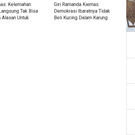
mas: Kelemahan
Giri Ramanda Kiemas:
Rac
Langsung Tak Bisa
Demokrasi Ibaratnya Tidak
Tol
n Alasan Untuk
Beli Kucing Dalam Karung
Saa
likan ke DPRD
Per