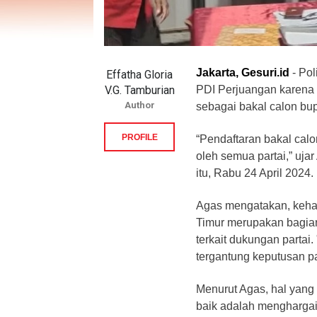
Jakarta, Gesuri.id
- Po
Effatha Gloria
V.G. Tamburian
PDI Perjuangan karena
Author
sebagai bakal calon bup
PROFILE
“Pendaftaran bakal calo
oleh semua partai,” uja
itu, Rabu 24 April 2024.
Agas mengatakan, kehad
Timur merupakan bagian
terkait dukungan partai
tergantung keputusan par
Menurut Agas, hal yang 
baik adalah menghargai