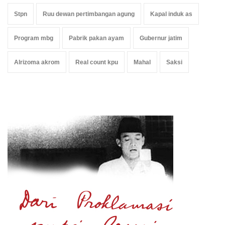
Stpn
Ruu dewan pertimbangan agung
Kapal induk as
Program mbg
Pabrik pakan ayam
Gubernur jatim
Alrizoma akrom
Real count kpu
Mahal
Saksi