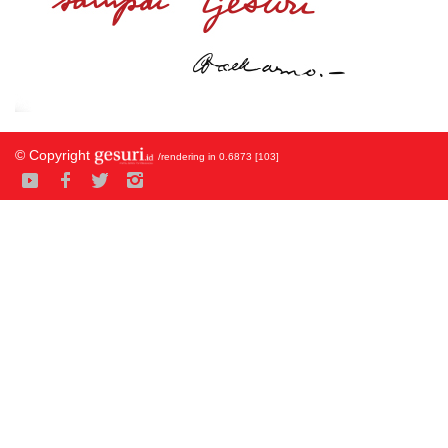
© Copyright
/rendering in 0.6873 [103]