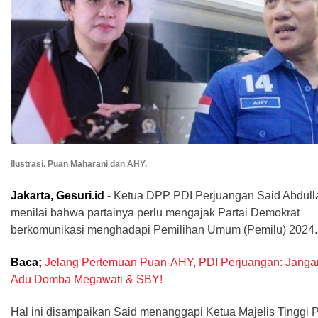
Ilustrasi. Puan Maharani dan AHY.
Jakarta, Gesuri.id
- Ketua DPP PDI Perjuangan Said Abdull
menilai bahwa partainya perlu mengajak Partai Demokrat
berkomunikasi menghadapi Pemilihan Umum (Pemilu) 2024.
Baca;
Jelang Pertemuan Puan-AHY, PDI Perjuangan: Janga
Adu Domba Megawati & SBY!
Hal ini disampaikan Said menanggapi Ketua Majelis Tinggi P