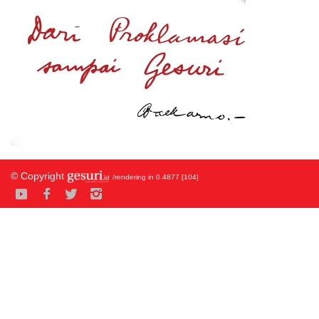
© Copyright
/rendering in 0.4877 [104]