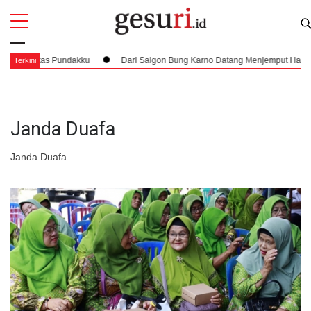
All
Profi
Atas Pundakku
Dari Saigon Bung Karno Datang Menjemput Hak Kemerdeka
Terkini
Janda Duafa
Janda Duafa