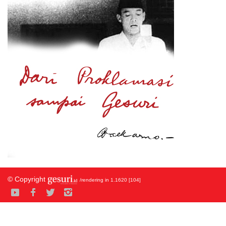
© Copyright
/rendering in 1.1620 [104]