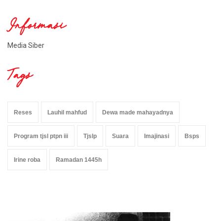
Informasi
Media Siber
Tags
Reses
Lauhil mahfud
Dewa made mahayadnya
Program tjsl ptpn iii
Tjslp
Suara
Imajinasi
Bsps
Irine roba
Ramadan 1445h