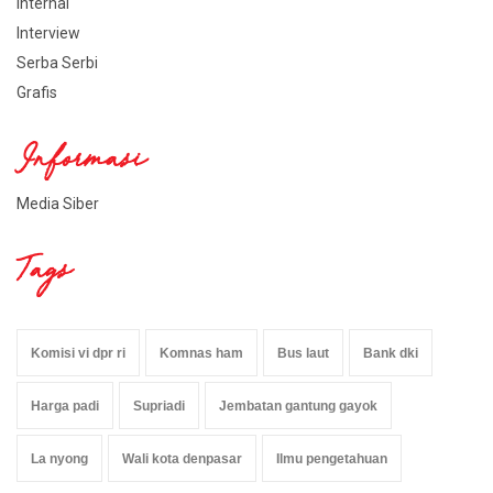
Internal
Interview
Serba Serbi
Grafis
Informasi
Media Siber
Tags
Komisi vi dpr ri
Komnas ham
Bus laut
Bank dki
Harga padi
Supriadi
Jembatan gantung gayok
La nyong
Wali kota denpasar
Ilmu pengetahuan