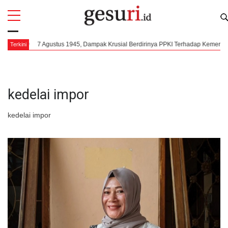
All
Profi
7 Agustus 1945, Dampak Krusial Berdirinya PPKI Terhadap Kemerdekaan I
Terkini
kedelai impor
kedelai impor