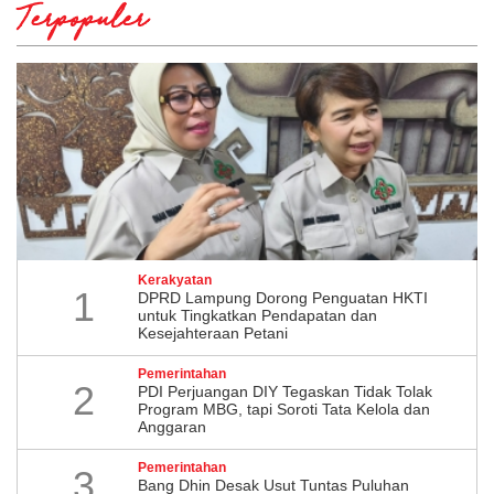
Terpopuler
Kerakyatan
1
DPRD Lampung Dorong Penguatan HKTI
untuk Tingkatkan Pendapatan dan
Kesejahteraan Petani
Pemerintahan
2
PDI Perjuangan DIY Tegaskan Tidak Tolak
Program MBG, tapi Soroti Tata Kelola dan
Anggaran
Pemerintahan
3
Bang Dhin Desak Usut Tuntas Puluhan