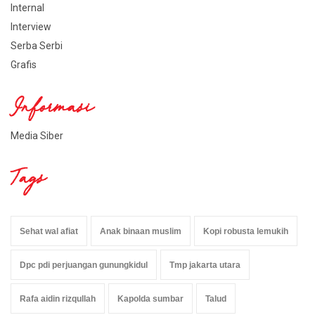
Internal
Interview
Serba Serbi
Grafis
Informasi
Media Siber
Tags
Sehat wal afiat
Anak binaan muslim
Kopi robusta lemukih
Dpc pdi perjuangan gunungkidul
Tmp jakarta utara
Rafa aidin rizqullah
Kapolda sumbar
Talud