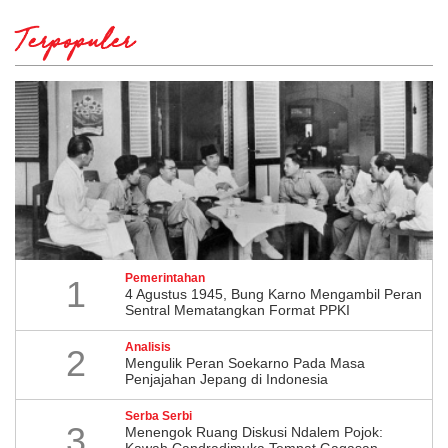
Terpopuler
Pemerintahan
1
4 Agustus 1945, Bung Karno Mengambil Peran
Sentral Mematangkan Format PPKI
Analisis
2
Mengulik Peran Soekarno Pada Masa
Penjajahan Jepang di Indonesia
Serba Serbi
3
Menengok Ruang Diskusi Ndalem Pojok:
Kawah Candradimuka Tempat Gagasan