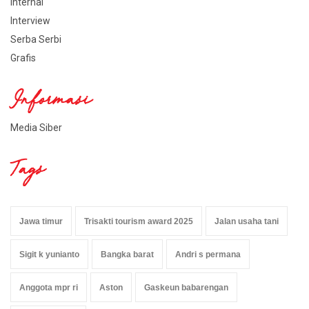
Internal
Interview
Serba Serbi
Grafis
Informasi
Media Siber
Tags
Jawa timur
Trisakti tourism award 2025
Jalan usaha tani
Sigit k yunianto
Bangka barat
Andri s permana
Anggota mpr ri
Aston
Gaskeun babarengan