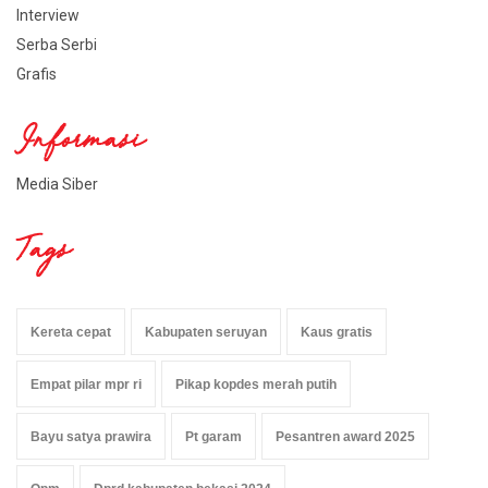
Interview
Serba Serbi
Grafis
Informasi
Media Siber
Tags
Kereta cepat
Kabupaten seruyan
Kaus gratis
Empat pilar mpr ri
Pikap kopdes merah putih
Bayu satya prawira
Pt garam
Pesantren award 2025