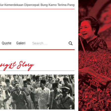
an Dipercepat: Bung Karno Terima Panggilan Mendadak ke Dalat Vietnam
Quote
Galeri
sight Story
Profile