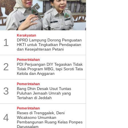
Kerakyatan
1
DPRD Lampung Dorong Penguatan
HKTI untuk Tingkatkan Pendapatan
dan Kesejahteraan Petani
Pemerintahan
2
PDI Perjuangan DIY Tegaskan Tidak
Tolak Program MBG, tapi Soroti Tata
Kelola dan Anggaran
Pemerintahan
3
Bang Dhin Desak Usut Tuntas
Puluhan Jemaah Umrah yang
Tertahan di Jeddah
Pemerintahan
​Reses di Trenggalek, Deni
4
Wicaksono Umumkan
Pembangunan Ruang Kelas Ponpes
Darussalam