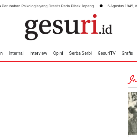
ologis yang Drastis Pada Pihak Jepang
6 Agustus 1945, Alur Kemerdeka
an
Internal
Interview
Opini
Serba Serbi
GesuriTV
Grafis
In