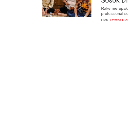
Sosok Di
Rake merupaka
professional 
Oleh :
Effatha Glo