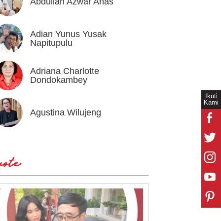
Abdullah Azwar Anas
Ahmad
Adian Yunus Yusak
Ahok
Napitupulu
Adriana Charlotte
Alex I
Dondokambey
Ikuti
Kami
Agustina Wilujeng
Andi W
ote