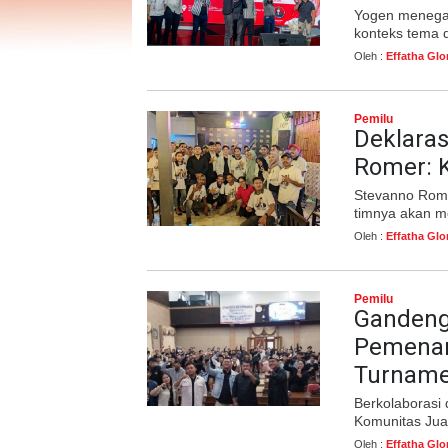
Yogen menegas
konteks tema d
Oleh :
Effatha Glo
Pemilu
Deklara
Romer: K
Stevanno Rome
timnya akan me
Oleh :
Effatha Glo
Pemilu
Gandeng
Pemenan
Turnamen
Berkolaborasi
Komunitas Jua
Oleh :
Effatha Glo