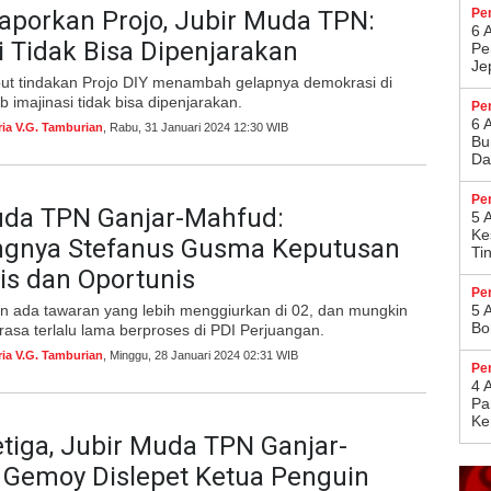
laporkan Projo, Jubir Muda TPN:
Pe
6 
i Tidak Bisa Dipenjarakan
Pe
Je
t tindakan Projo DIY menambah gelapnya demokrasi di
b imajinasi tidak bisa dipenjarakan.
Pe
6 
ria V.G. Tamburian
, Rabu, 31 Januari 2024 12:30 WIB
Bu
Da
Pe
uda TPN Ganjar-Mahfud:
5 
Ke
gnya Stefanus Gusma Keputusan
Ti
is dan Oportunis
Pe
n ada tawaran yang lebih menggiurkan di 02, dan mungkin
5 
Bo
rasa terlalu lama berproses di PDI Perjuangan.
ria V.G. Tamburian
, Minggu, 28 Januari 2024 02:31 WIB
Pe
4 
Pa
Ke
tiga, Jubir Muda TPN Ganjar-
 Gemoy Dislepet Ketua Penguin