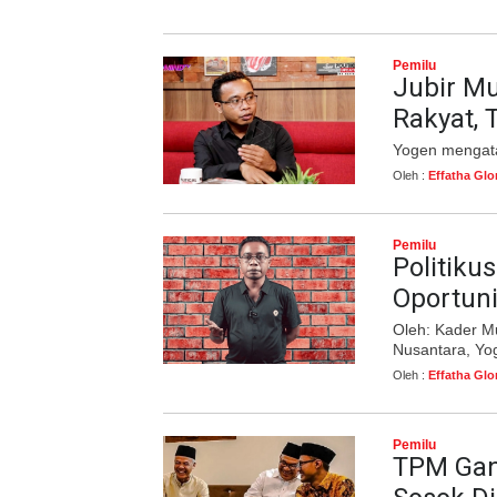
Pemilu
Jubir Mu
Rakyat, 
Yogen mengatak
Oleh :
Effatha Glo
Pemilu
Politiku
Oportuni
Oleh: Kader Mu
Nusantara, Yo
Oleh :
Effatha Glo
Pemilu
TPM Gan