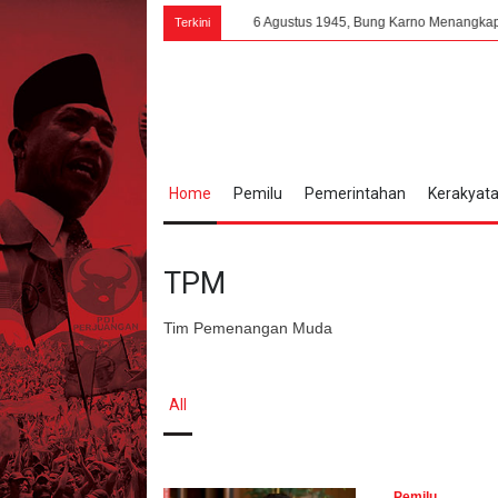
6 Agustus 1945, Bung Karno Menangkap Perubahan Psik
Terkini
Home
Pemilu
Pemerintahan
Kerakyat
TPM
Tim Pemenangan Muda
All
Pemilu