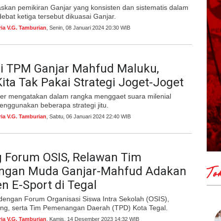
kan pemikiran Ganjar yang konsisten dan sistematis dalam
ebat ketiga tersebut dikuasai Ganjar.
ria V.G. Tamburian
, Senin, 08 Januari 2024 20:30 WIB
si TPM Ganjar Mahfud Maluku,
ita Tak Pakai Strategi Joget-Joget
r mengatakan dalam rangka menggaet suara milenial
nggunakan beberapa strategi jitu.
ria V.G. Tamburian
, Sabtu, 06 Januari 2024 22:40 WIB
 Forum OSIS, Relawan Tim
gan Muda Ganjar-Mahfud Adakan
To
 E-Sport di Tegal
 dengan Forum Organisasi Siswa Intra Sekolah (OSIS),
ng, serta Tim Pemenangan Daerah (TPD) Kota Tegal.
ria V.G. Tamburian
, Kamis, 14 Desember 2023 14:32 WIB