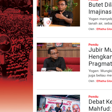
Butet Di
Imajinas
Yogen menyebu
tanah air, seba
Oleh :
Effatha Glo
Pemilu
Jubir M
Hengkan
Pragmat
Yogen: Mungki
juga beliau me
Oleh :
Effatha Glo
Pemilu
Debat Ke
Mahfud: