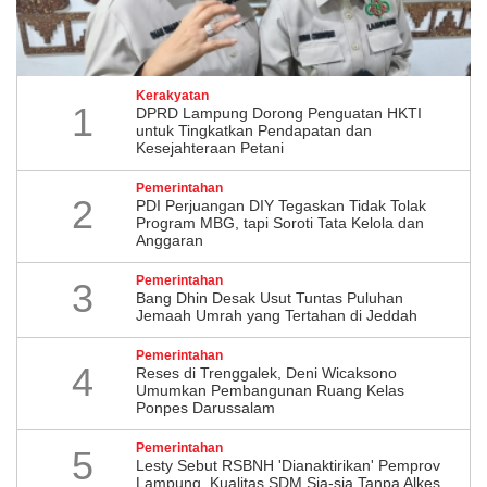
Kerakyatan
1
DPRD Lampung Dorong Penguatan HKTI
untuk Tingkatkan Pendapatan dan
Kesejahteraan Petani
Pemerintahan
2
PDI Perjuangan DIY Tegaskan Tidak Tolak
Program MBG, tapi Soroti Tata Kelola dan
Anggaran
Pemerintahan
3
Bang Dhin Desak Usut Tuntas Puluhan
Jemaah Umrah yang Tertahan di Jeddah
Pemerintahan
4
​Reses di Trenggalek, Deni Wicaksono
Umumkan Pembangunan Ruang Kelas
Ponpes Darussalam
Pemerintahan
5
Lesty Sebut RSBNH 'Dianaktirikan' Pemprov
Lampung, Kualitas SDM Sia-sia Tanpa Alkes