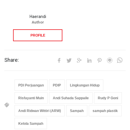
Haerandi
Author
PROFILE
Share:
PDI Perjuangan
PDIP
Lingkungan Hidup
Risfayanti Muin
Andi Suhada Sappaile
Rudy P Goni
Andi Ridwan Wittiri (ARW)
Sampah
sampah plastik
Kelola Sampah