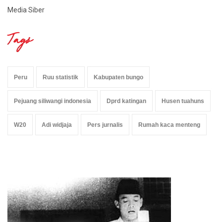
Media Siber
Tags
Peru
Ruu statistik
Kabupaten bungo
Pejuang siliwangi indonesia
Dprd katingan
Husen tuahuns
W20
Adi widjaja
Pers jurnalis
Rumah kaca menteng