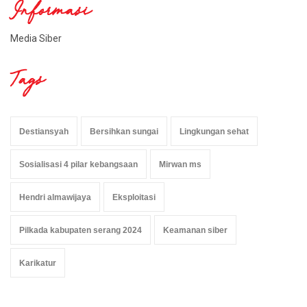
Informasi
Media Siber
Tags
Destiansyah
Bersihkan sungai
Lingkungan sehat
Sosialisasi 4 pilar kebangsaan
Mirwan ms
Hendri almawijaya
Eksploitasi
Pilkada kabupaten serang 2024
Keamanan siber
Karikatur