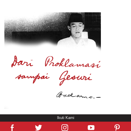
Ikuti Kami
© Copyright
/rendering in 1.4494 [103]