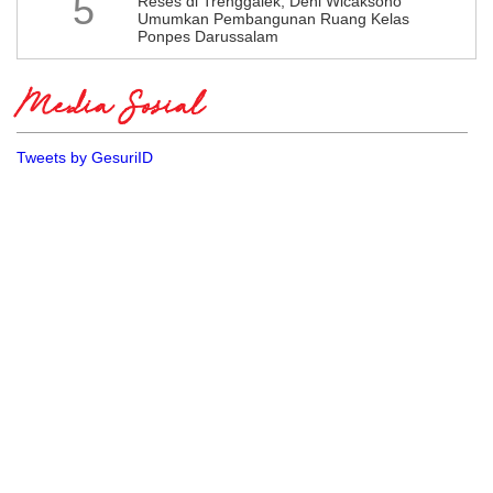
5
​Reses di Trenggalek, Deni Wicaksono
Umumkan Pembangunan Ruang Kelas
Ponpes Darussalam
Media Sosial
Tweets by GesuriID