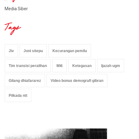
Media Siber
Tags
Jiv
Joni sitepu
Kecurangan pemilu
Tim transisi peralihan
Mi6
Ketegasan
Ijazah ugm
Gilang dhiafararez
Video bonus demografi gibran
Pilkada ntt