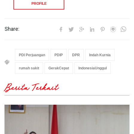
PROFILE
Share:
PDI Perjuangan
PDIP
DPR
Indah Kurnia
rumah sakit
GerakCepat
IndonesiaUnggul
Berita Terkait