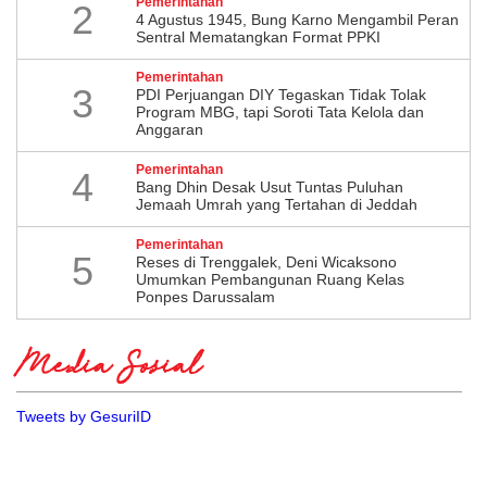
Pemerintahan
2
4 Agustus 1945, Bung Karno Mengambil Peran
Sentral Mematangkan Format PPKI
Pemerintahan
3
PDI Perjuangan DIY Tegaskan Tidak Tolak
Program MBG, tapi Soroti Tata Kelola dan
Anggaran
Pemerintahan
4
Bang Dhin Desak Usut Tuntas Puluhan
Jemaah Umrah yang Tertahan di Jeddah
Pemerintahan
5
​Reses di Trenggalek, Deni Wicaksono
Umumkan Pembangunan Ruang Kelas
Ponpes Darussalam
Media Sosial
Tweets by GesuriID