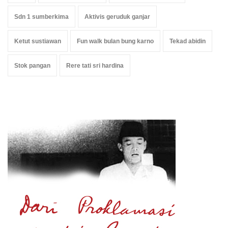
Sdn 1 sumberkima
Aktivis geruduk ganjar
Ketut sustiawan
Fun walk bulan bung karno
Tekad abidin
Stok pangan
Rere tati sri hardina