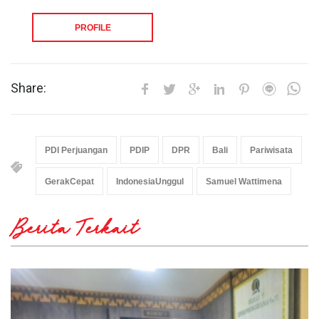
PROFILE
Share:
PDI Perjuangan
PDIP
DPR
Bali
Pariwisata
GerakCepat
IndonesiaUnggul
Samuel Wattimena
Berita Terkait