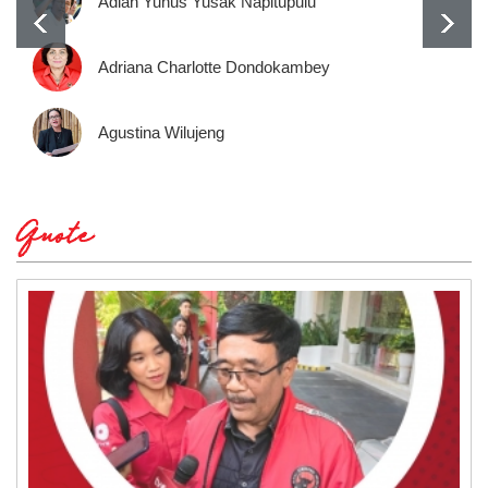
Adian Yunus Yusak Napitupulu
Adriana Charlotte Dondokambey
Agustina Wilujeng
Quote