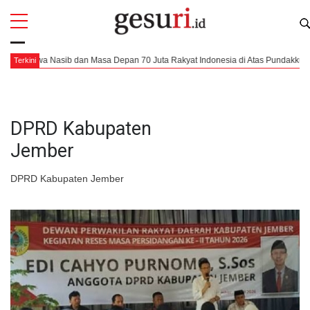
All
Profi
asib dan Masa Depan 70 Juta Rakyat Indonesia di Atas Pundakku
Dari S
Terkini
DPRD Kabupaten
Jember
DPRD Kabupaten Jember