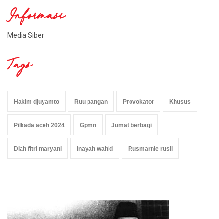
Informasi
Media Siber
Tags
Hakim djuyamto
Ruu pangan
Provokator
Khusus
Pilkada aceh 2024
Gpmn
Jumat berbagi
Diah fitri maryani
Inayah wahid
Rusmarnie rusli