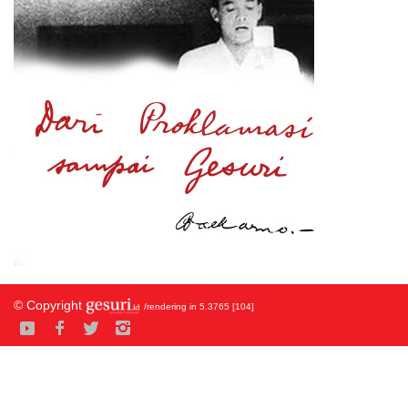
© Copyright
/rendering in 5.3765 [104]