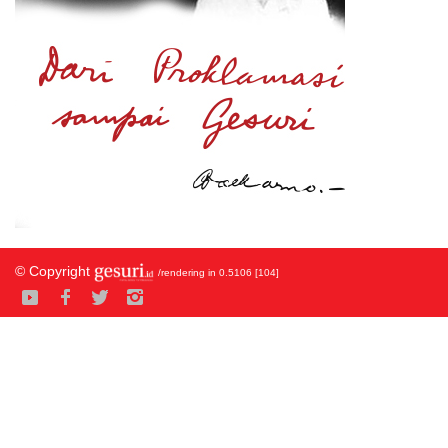
© Copyright
/rendering in 0.5106 [104]