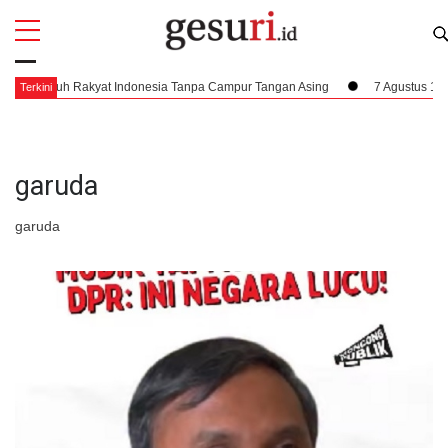
All
Profi
uh Rakyat Indonesia Tanpa Campur Tangan Asing
7 Agustus 1945, Dampak 
Terkini
garuda
garuda