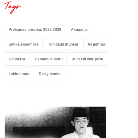
Tags
Prolegnas prioritas 2025 2029
Akuganjar
Satika simamora
Tgh daud muhsin
Ali jamhari
Canberra
Demianus hattu
Junaedi ibnu jarta
Labkesmas
Rizky hamid