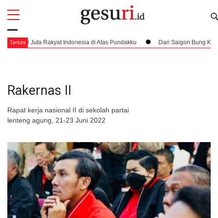
All
Profi
ia di Atas Pundakku
Dari Saigon Bung Karno Datang Menjemput Hak Kem
Terkini
Rakernas II
Rapat kerja nasional II di sekolah partai
lenteng agung, 21-23 Juni 2022