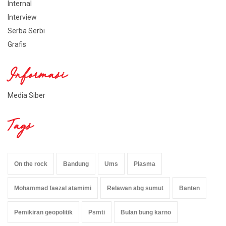
Internal
Interview
Serba Serbi
Grafis
Informasi
Media Siber
Tags
On the rock
Bandung
Ums
Plasma
Mohammad faezal atamimi
Relawan abg sumut
Banten
Pemikiran geopolitik
Psmti
Bulan bung karno