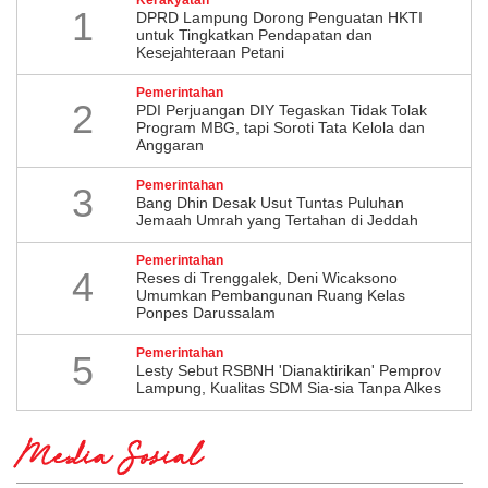
Kerakyatan
1
DPRD Lampung Dorong Penguatan HKTI
untuk Tingkatkan Pendapatan dan
Kesejahteraan Petani
Pemerintahan
2
PDI Perjuangan DIY Tegaskan Tidak Tolak
Program MBG, tapi Soroti Tata Kelola dan
Anggaran
Pemerintahan
3
Bang Dhin Desak Usut Tuntas Puluhan
Jemaah Umrah yang Tertahan di Jeddah
Pemerintahan
4
​Reses di Trenggalek, Deni Wicaksono
Umumkan Pembangunan Ruang Kelas
Ponpes Darussalam
Pemerintahan
5
Lesty Sebut RSBNH 'Dianaktirikan' Pemprov
Lampung, Kualitas SDM Sia-sia Tanpa Alkes
Media Sosial