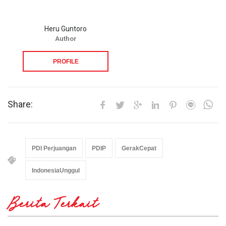
Heru Guntoro
Author
PROFILE
Share:
PDI Perjuangan
PDIP
GerakCepat
IndonesiaUnggul
Berita Terkait