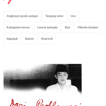
Angkutan gratis pelajar
Tanjung selor
Usc
Kabupaten berau
Lansia bahagia
Bps
Pilkada baubau
Nganjuk
Bp2mi
Represif