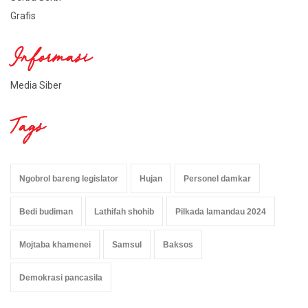
Grafis
Informasi
Media Siber
Tags
Ngobrol bareng legislator
Hujan
Personel damkar
Bedi budiman
Lathifah shohib
Pilkada lamandau 2024
Mojtaba khamenei
Samsul
Baksos
Demokrasi pancasila