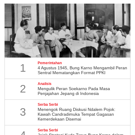
Pemerintahan
1
4 Agustus 1945, Bung Karno Mengambil Peran
Sentral Mematangkan Format PPKI
Analisis
2
Mengulik Peran Soekarno Pada Masa
Penjajahan Jepang di Indonesia
Serba Serbi
3
Menengok Ruang Diskusi Ndalem Pojok:
Kawah Candradimuka Tempat Gagasan
Kemerdekaan Disemai
Serba Serbi
Jejak Strategi Kuda Troya Bung Karno dalam