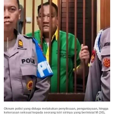
Oknum polisi yang diduga melakukan penyiksaan, penganiayaan, hingga
kekerasan seksual kepada seorang istri sirinya yang berinisial M (30),