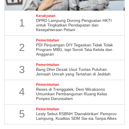
Kerakyatan
1
DPRD Lampung Dorong Penguatan HKTI
untuk Tingkatkan Pendapatan dan
Kesejahteraan Petani
Pemerintahan
2
PDI Perjuangan DIY Tegaskan Tidak Tolak
Program MBG, tapi Soroti Tata Kelola dan
Anggaran
Pemerintahan
3
Bang Dhin Desak Usut Tuntas Puluhan
Jemaah Umrah yang Tertahan di Jeddah
Pemerintahan
4
​Reses di Trenggalek, Deni Wicaksono
Umumkan Pembangunan Ruang Kelas
Ponpes Darussalam
Pemerintahan
5
Lesty Sebut RSBNH 'Dianaktirikan' Pemprov
Lampung, Kualitas SDM Sia-sia Tanpa Alkes