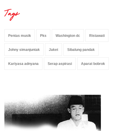
Tags
Pentas musik
Pks
Washington dc
Ristawati
Johny simanjuntak
Jaket
Sibalung pandak
Kariyasa adnyana
Serap aspirasi
Aparat bobrok