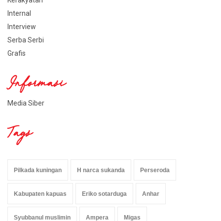
Internal
Interview
Serba Serbi
Grafis
Informasi
Media Siber
Tags
Pilkada kuningan
H narca sukanda
Perseroda
Kabupaten kapuas
Eriko sotarduga
Anhar
Syubbanul muslimin
Ampera
Migas