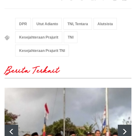
DPR
Utut Adianto
TNI, Tentara
Alutsista
Kesejahteraan Prajurit
TNI
Kesejahteraan Prajurit TNI
Berita Terkait