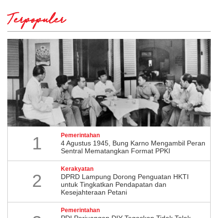
Terpopuler
Pemerintahan
1
4 Agustus 1945, Bung Karno Mengambil Peran
Sentral Mematangkan Format PPKI
Kerakyatan
2
DPRD Lampung Dorong Penguatan HKTI
untuk Tingkatkan Pendapatan dan
Kesejahteraan Petani
Pemerintahan
PDI Perjuangan DIY Tegaskan Tidak Tolak