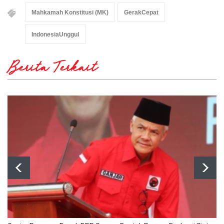
Mahkamah Konstitusi (MK)
GerakCepat
IndonesiaUnggul
Berita Terkait