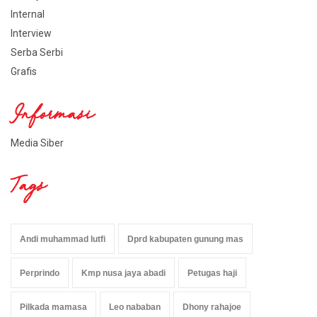
Internal
Interview
Serba Serbi
Grafis
Informasi
Media Siber
Tags
Andi muhammad lutfi
Dprd kabupaten gunung mas
Perprindo
Kmp nusa jaya abadi
Petugas haji
Pilkada mamasa
Leo nababan
Dhony rahajoe