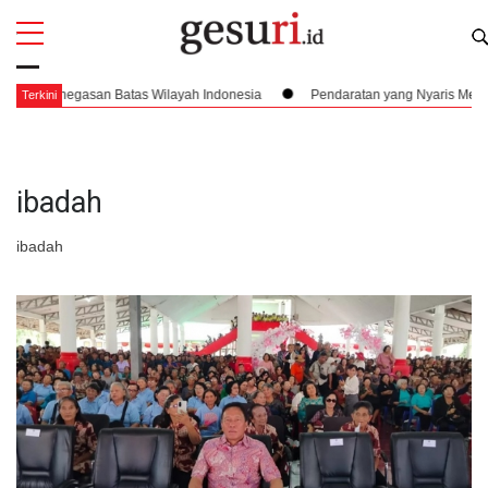
All
Profi
Batas Wilayah Indonesia
Pendaratan yang Nyaris Menubruk Kerbau Hingg
Terkini
ibadah
ibadah