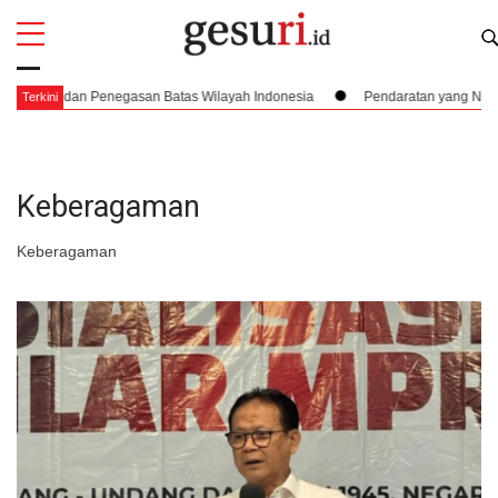
All
Profi
an Batas Wilayah Indonesia
Pendaratan yang Nyaris Menubruk Kerbau Hi
Terkini
Keberagaman
Keberagaman