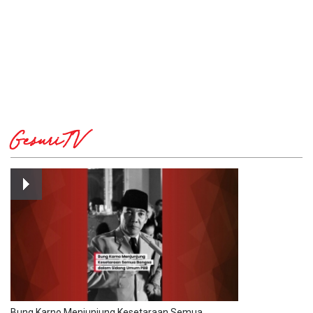
GesuriTV
Bung Karno Menjunjung Kesetaraan Semua