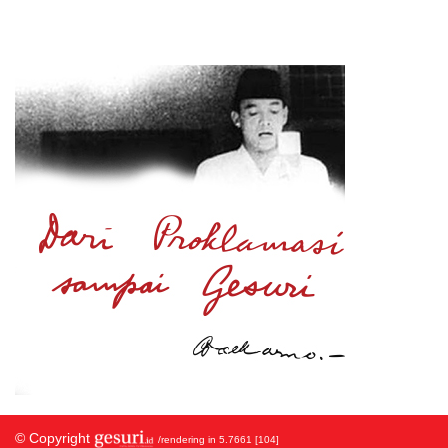
© Copyright
/rendering in 5.7661 [104]