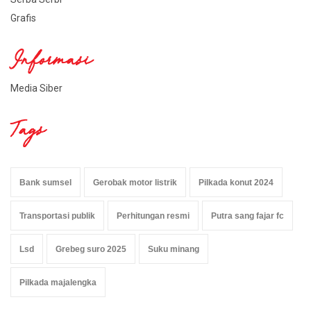
Grafis
Informasi
Media Siber
Tags
Bank sumsel
Gerobak motor listrik
Pilkada konut 2024
Transportasi publik
Perhitungan resmi
Putra sang fajar fc
Lsd
Grebeg suro 2025
Suku minang
Pilkada majalengka