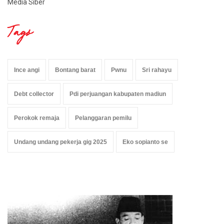
Media Siber
Tags
Ince angi
Bontang barat
Pwnu
Sri rahayu
Debt collector
Pdi perjuangan kabupaten madiun
Perokok remaja
Pelanggaran pemilu
Undang undang pekerja gig 2025
Eko sopianto se