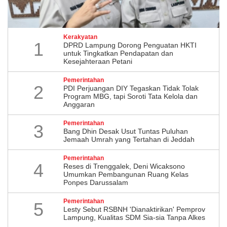
Kerakyatan
1
DPRD Lampung Dorong Penguatan HKTI
untuk Tingkatkan Pendapatan dan
Kesejahteraan Petani
Pemerintahan
2
PDI Perjuangan DIY Tegaskan Tidak Tolak
Program MBG, tapi Soroti Tata Kelola dan
Anggaran
Pemerintahan
3
Bang Dhin Desak Usut Tuntas Puluhan
Jemaah Umrah yang Tertahan di Jeddah
Pemerintahan
4
​Reses di Trenggalek, Deni Wicaksono
Umumkan Pembangunan Ruang Kelas
Ponpes Darussalam
Pemerintahan
5
Lesty Sebut RSBNH 'Dianaktirikan' Pemprov
Lampung, Kualitas SDM Sia-sia Tanpa Alkes