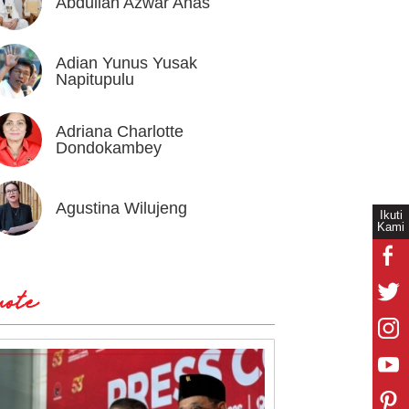
Abdullah Azwar Anas
Ahmad
Adian Yunus Yusak
Ahok
Napitupulu
Adriana Charlotte
Alex I
Dondokambey
Agustina Wilujeng
Andi W
Ikuti
Kami
ote