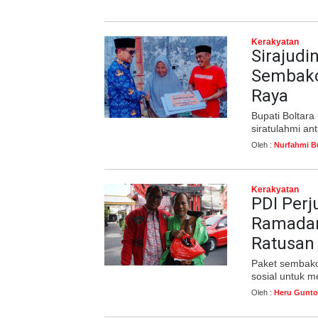
Kerakyatan
Sirajudi
Sembako
Raya
Bupati Boltar
siratulahmi a
Oleh :
Nurfahmi B
Kerakyatan
PDI Perj
Ramadan
Ratusan 
Paket sembako 
sosial untuk 
Oleh :
Heru Gunto