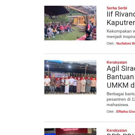
Serba Serbi
Iif Riva
Kaputre
Kekompakan w
menjadi inspi
Oleh :
Nurfahmi B
Kerakyatan
Agil Sir
Bantuan 
UMKM da
Berbagai bant
pesantren di 
mahasiswa.
Oleh :
Effatha Glo
Kerakyatan