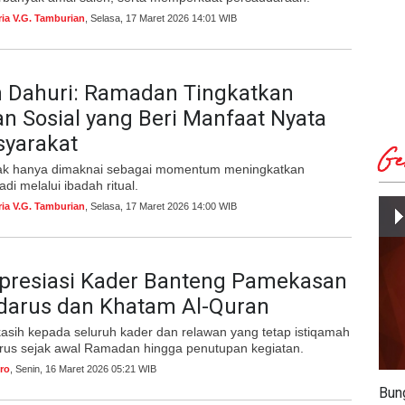
ria V.G. Tamburian
, Selasa, 17 Maret 2026 14:01 WIB
 Dahuri: Ramadan Tingkatkan
n Sosial yang Beri Manfaat Nyata
syarakat
Ge
ak hanya dimaknai sebagai momentum meningkatkan
di melalui ibadah ritual.
ria V.G. Tamburian
, Selasa, 17 Maret 2026 14:00 WIB
Apresiasi Kader Banteng Pamekasan
adarus dan Khatam Al-Quran
kasih kepada seluruh kader dan relawan yang tetap istiqamah
arus sejak awal Ramadan hingga penutupan kegiatan.
ro
, Senin, 16 Maret 2026 05:21 WIB
Bun