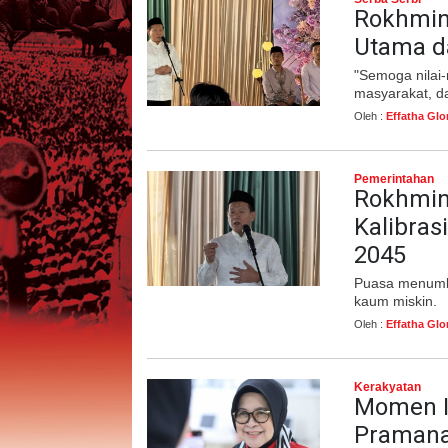
Rokhmin
Utama d
"Semoga nilai-
masyarakat, d
Oleh :
Effatha Glo
Pemerintahan
Rokhmin
Kalibras
2045
Puasa menumbu
kaum miskin.
Oleh :
Effatha Glo
Kerakyatan
Momen Id
Pramana 