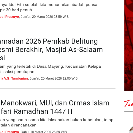
aya Idul Fitri setelah kita menunaikan ibadah puasa
r 30 hari penuh.
udi Prasetyo
, Jum'at, 20 Maret 2026 23:59 WIB
Ramadan 2026 Pemkab Belitung
smi Berakhir, Masjid As-Salaam
si
aam yang terletak di Desa Mayang, Kecamatan Kelapa
i saksi penutupan.
ria V.G. Tamburian
, Jum'at, 20 Maret 2026 12:00 WIB
Manokwari, MUI, dan Ormas Islam
To
afari Ramadhan 1447 H
an yang sama-sama kita laksanakan bukan kebetulan, tetapi
g telah direncanakan
udi Prasetyo
, Rabu, 18 Maret 2026 23:59 WIB