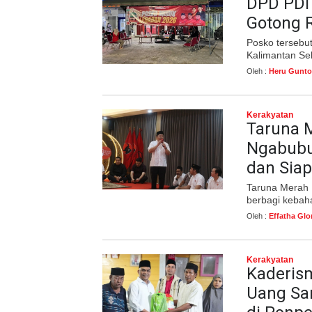
DPD PDI
Gotong 
Posko tersebut
Kalimantan Se
Oleh :
Heru Gunto
Kerakyatan
Taruna M
Ngabubu
dan Sia
Taruna Merah 
berbagi kebah
Oleh :
Effatha Glo
Kerakyatan
Kaderis
Uang Sa