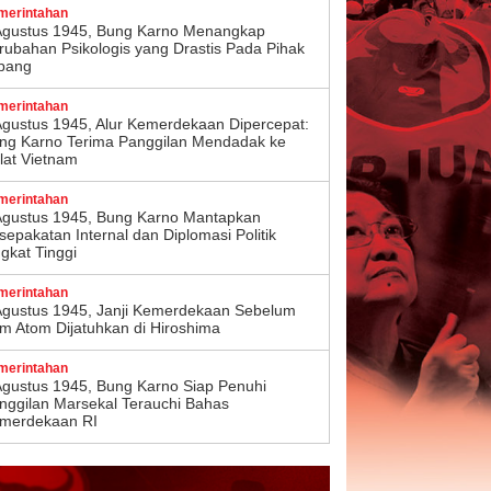
merintahan
Agustus 1945, Bung Karno Menangkap
rubahan Psikologis yang Drastis Pada Pihak
pang
merintahan
Agustus 1945, Alur Kemerdekaan Dipercepat:
ng Karno Terima Panggilan Mendadak ke
lat Vietnam
merintahan
Agustus 1945, Bung Karno Mantapkan
sepakatan Internal dan Diplomasi Politik
ngkat Tinggi
merintahan
Agustus 1945, Janji Kemerdekaan Sebelum
m Atom Dijatuhkan di Hiroshima
merintahan
Agustus 1945, Bung Karno Siap Penuhi
nggilan Marsekal Terauchi Bahas
merdekaan RI