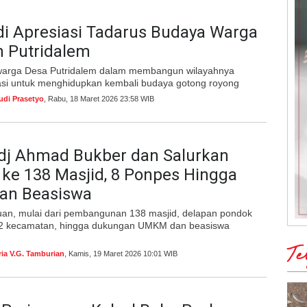
ndi Apresiasi Tadarus Budaya Warga
n Putridalem
arga Desa Putridalem dalam membangun wilayahnya
rasi untuk menghidupkan kembali budaya gotong royong
udi Prasetyo
, Rabu, 18 Maret 2026 23:58 WIB
adj Ahmad Bukber dan Salurkan
ke 138 Masjid, 8 Ponpes Hingga
n Beasiswa
uan, mulai dari pembangunan 138 masjid, delapan pondok
12 kecamatan, hingga dukungan UMKM dan beasiswa
Te
ria V.G. Tamburian
, Kamis, 19 Maret 2026 10:01 WIB