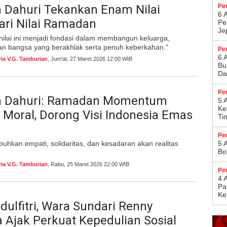
 Dahuri Tekankan Enam Nilai
Pe
6 
ari Nilai Ramadan
Pe
Je
nilai ini menjadi fondasi dalam membangun keluarga,
an bangsa yang berakhlak serta penuh keberkahan."
Pe
6 
ria V.G. Tamburian
, Jum'at, 27 Maret 2026 12:00 WIB
Bu
Da
Pe
 Dahuri: Ramadan Momentum
5 
Ke
i Moral, Dorong Visi Indonesia Emas
Ti
Pe
hkan empati, solidaritas, dan kesadaran akan realitas
5 
Bo
ria V.G. Tamburian
, Rabu, 25 Maret 2026 22:00 WIB
Pe
4 
Pa
Ke
ulfitri, Wara Sundari Renny
Ajak Perkuat Kepedulian Sosial