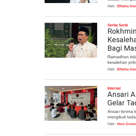
Oleh :
Effatha Glo
Serba Serbi
Rokhmin
Kesaleha
Bagi Ma
Ramadhan tid
kesalehan priba
Oleh :
Effatha Glo
Internal
Ansari 
Gelar T
Ansari terima 
mengikuti tad
Oleh :
Heru Gunto