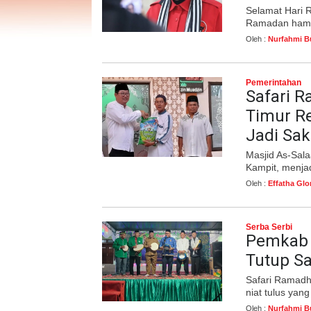
Selamat Hari R
Ramadan hampi
Oleh :
Nurfahmi B
Pemerintahan
Safari 
Timur Re
Jadi Sak
Masjid As-Sal
Kampit, menjad
Oleh :
Effatha Glo
Serba Serbi
Pemkab 
Tutup S
Safari Ramadh
niat tulus yan
Oleh :
Nurfahmi B