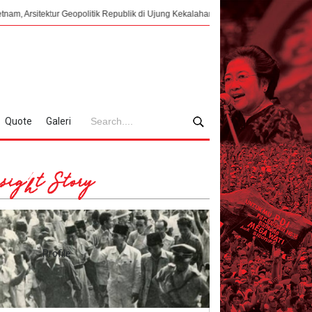
Geopolitik Republik di Ujung Kekalahan Jepang
Membalikkan Papan Catur,
Quote
Galeri
sight Story
Profile