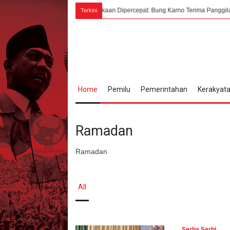
1945, Alur Kemerdekaan Dipercepat: Bung Karno Terima Panggilan Mendadak ke D
Terkini
Home
Pemilu
Pemerintahan
Kerakyat
Ramadan
Ramadan
All
Serba Serbi