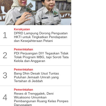
Kerakyatan
1
DPRD Lampung Dorong Penguatan
HKTI untuk Tingkatkan Pendapatan
dan Kesejahteraan Petani
Pemerintahan
2
PDI Perjuangan DIY Tegaskan Tidak
Tolak Program MBG, tapi Soroti Tata
Kelola dan Anggaran
Pemerintahan
3
Bang Dhin Desak Usut Tuntas
Puluhan Jemaah Umrah yang
Tertahan di Jeddah
Pemerintahan
​Reses di Trenggalek, Deni
4
Wicaksono Umumkan
Pembangunan Ruang Kelas Ponpes
Darussalam