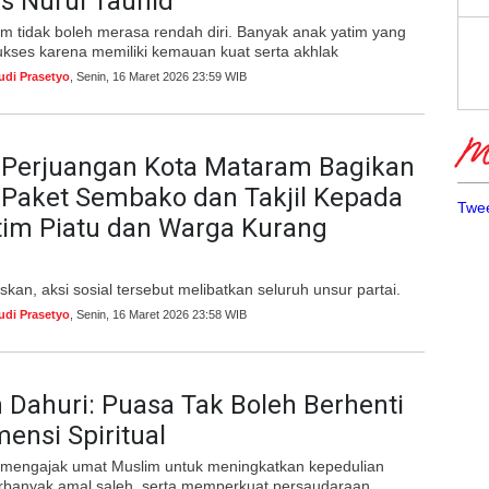
s Nurul Tauhid
m tidak boleh merasa rendah diri. Banyak anak yatim yang
ukses karena memiliki kemauan kuat serta akhlak
udi Prasetyo
, Senin, 16 Maret 2026 23:59 WIB
Me
 Perjuangan Kota Mataram Bagikan
 Paket Sembako dan Takjil Kepada
Twee
tim Piatu dan Warga Kurang
an, aksi sosial tersebut melibatkan seluruh unsur partai.
udi Prasetyo
, Senin, 16 Maret 2026 23:58 WIB
Dahuri: Puasa Tak Boleh Berhenti
ensi Spiritual
 mengajak umat Muslim untuk meningkatkan kepedulian
rbanyak amal saleh, serta memperkuat persaudaraan.