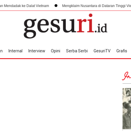
alat Vietnam
Mengklaim Nusantara di Dataran Tinggi Vietnam, Arsitektur 
an
Internal
Interview
Opini
Serba Serbi
GesuriTV
Grafis
In