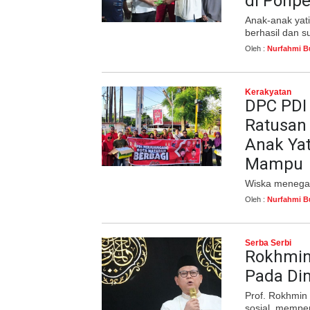
di Ponpe
Anak-anak yati
berhasil dan s
Oleh :
Nurfahmi B
Kerakyatan
DPC PDI
Ratusan
Anak Ya
Mampu
Wiska menegask
Oleh :
Nurfahmi B
Serba Serbi
Rokhmin 
Pada Dim
Prof. Rokhmin
sosial, mempe