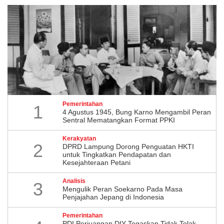
Pemerintahan
1
4 Agustus 1945, Bung Karno Mengambil Peran
Sentral Mematangkan Format PPKI
Kerakyatan
2
DPRD Lampung Dorong Penguatan HKTI
untuk Tingkatkan Pendapatan dan
Kesejahteraan Petani
Analisis
3
Mengulik Peran Soekarno Pada Masa
Penjajahan Jepang di Indonesia
Pemerintahan
PDI Perjuangan DIY Tegaskan Tidak Tolak