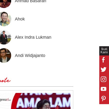
Ahmad Basarah
Andika
Ahok
Andrea
Alex Indra Lukman
Anton 
Ikuti
Kami
Andi Widjajanto
Aria B
ote