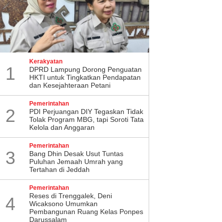
Kerakyatan
1
DPRD Lampung Dorong Penguatan
HKTI untuk Tingkatkan Pendapatan
dan Kesejahteraan Petani
Pemerintahan
2
PDI Perjuangan DIY Tegaskan Tidak
Tolak Program MBG, tapi Soroti Tata
Kelola dan Anggaran
Pemerintahan
3
Bang Dhin Desak Usut Tuntas
Puluhan Jemaah Umrah yang
Tertahan di Jeddah
Pemerintahan
​Reses di Trenggalek, Deni
4
Wicaksono Umumkan
Pembangunan Ruang Kelas Ponpes
Darussalam