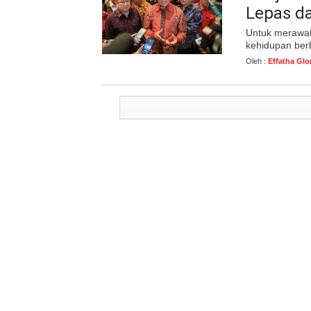
Lepas da
Untuk merawat
kehidupan ber
Oleh :
Effatha Glo