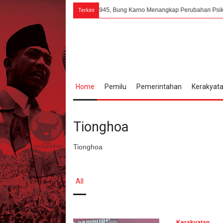
6 Agustus 1945, Bung Karno Menangkap Perubahan Psikologis yang Dra
Terkini
Home
Pemilu
Pemerintahan
Kerakyat
Tionghoa
Tionghoa
All
Kerakyatan