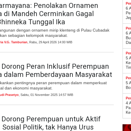
Darmayana: Penolakan Ornamen
Pe
6 
a di Mandeh Cerminkan Gagal
Pe
Je
hinneka Tunggal Ika
Pe
ngunan dengan ornamen mirip klenteng di Pulau Cubadak
6 
kan sebagian kelompok masyarakat.
Bu
Da
ria V.G. Tamburian
, Rabu, 29 April 2026 14:00 WIB
Pe
5 
Ke
 Dorong Peran Inklusif Perempuan
Ti
a dalam Pemberdayaan Masyarakat
Pe
kankan pentingnya peran perempuan dalam memperkuat
5 
Bo
ial dan ekonomi masyarakat.
udi Prasetyo
, Sabtu, 01 November 2025 14:57 WIB
Pe
4 
Pa
Ke
 Dorong Perempuan untuk Aktif
 Sosial Politik, tak Hanya Urus