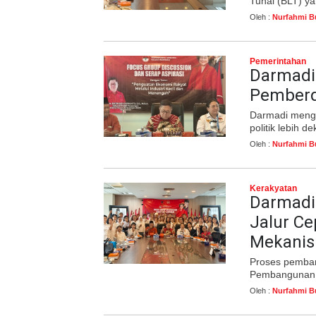
Tunai (BLT) ya
Oleh :
Nurfahmi B
Pemerintahan
Darmadi 
Pemberd
Darmadi menga
politik lebih d
Oleh :
Nurfahmi B
Kerakyatan
Darmadi
Jalur Ce
Mekani
Proses pemban
Pembangunan (
Oleh :
Nurfahmi B