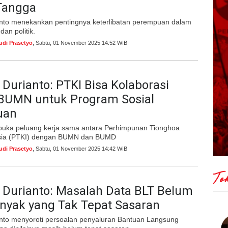
Tangga
nto menekankan pentingnya keterlibatan perempuan dalam
 dan politik.
udi Prasetyo
, Sabtu, 01 November 2025 14:52 WIB
Durianto: PTKI Bisa Kolaborasi
BUMN untuk Program Sosial
uan
ka peluang kerja sama antara Perhimpunan Tionghoa
esia (PTKI) dengan BUMN dan BUMD
udi Prasetyo
, Sabtu, 01 November 2025 14:42 WIB
To
 Durianto: Masalah Data BLT Belum
anyak yang Tak Tepat Sasaran
nto menyoroti persoalan penyaluran Bantuan Langsung