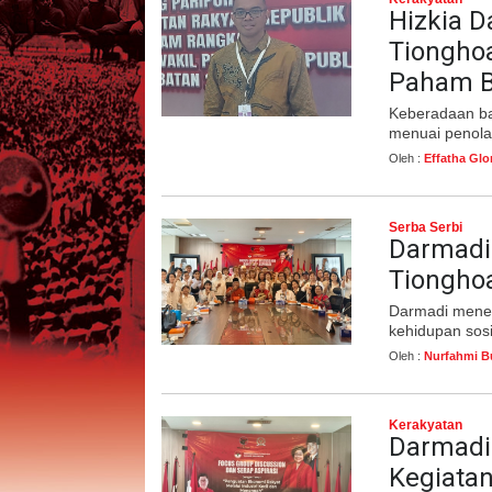
Hizkia 
Tiongho
Paham B
Keberadaan ba
menuai penola
Oleh :
Effatha Glo
Serba Serbi
Darmadi
Tiongho
Darmadi mene
kehidupan sos
Oleh :
Nurfahmi B
Kerakyatan
Darmadi
Kegiatan