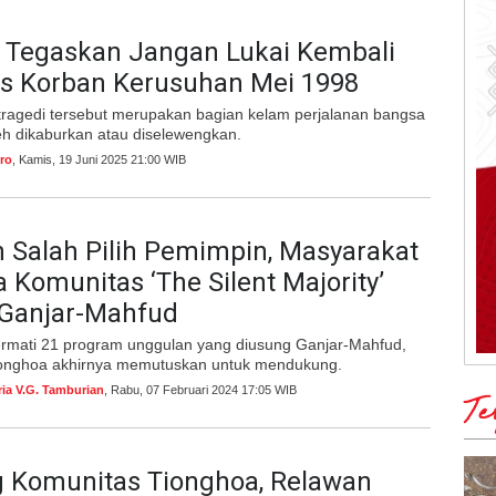
 Tegaskan Jangan Lukai Kembali
as Korban Kerusuhan Mei 1998
 tragedi tersebut merupakan bagian kelam perjalanan bangsa
eh dikaburkan atau diselewengkan.
ro
, Kamis, 19 Juni 2025 21:00 WIB
n Salah Pilih Pemimpin, Masyarakat
 Komunitas ‘The Silent Majority’
Ganjar-Mahfud
rmati 21 program unggulan yang diusung Ganjar-Mahfud,
onghoa akhirnya memutuskan untuk mendukung.
ria V.G. Tamburian
, Rabu, 07 Februari 2024 17:05 WIB
Te
 Komunitas Tionghoa, Relawan