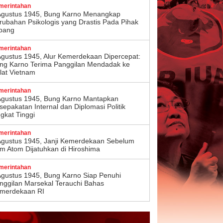
merintahan
Agustus 1945, Bung Karno Menangkap
rubahan Psikologis yang Drastis Pada Pihak
pang
merintahan
Agustus 1945, Alur Kemerdekaan Dipercepat:
ng Karno Terima Panggilan Mendadak ke
lat Vietnam
merintahan
Agustus 1945, Bung Karno Mantapkan
sepakatan Internal dan Diplomasi Politik
ngkat Tinggi
merintahan
Agustus 1945, Janji Kemerdekaan Sebelum
m Atom Dijatuhkan di Hiroshima
merintahan
Agustus 1945, Bung Karno Siap Penuhi
nggilan Marsekal Terauchi Bahas
merdekaan RI