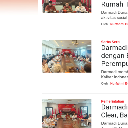
Rumah 
Darmadi Duria
aktivitas sosial
Oleh :
Nurfahmi B
Serba Serbi
Darmadi 
dengan 
Peremp
Darmadi membu
Kalbar Indon
Oleh :
Nurfahmi B
Pemerintahan
Darmadi
Clear, B
Darmadi Duria