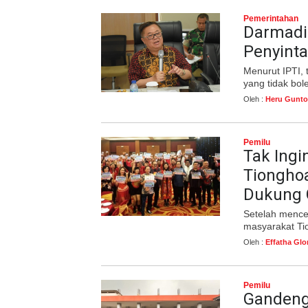
Pemerintahan
Darmadi
Penyint
Menurut IPTI,
yang tidak bol
Oleh :
Heru Gunto
Pemilu
Tak Ingi
Tionghoa
Dukung 
Setelah mence
masyarakat Ti
Oleh :
Effatha Glo
Pemilu
Gandeng