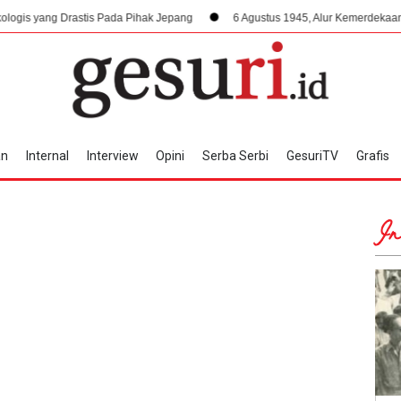
stis Pada Pihak Jepang
6 Agustus 1945, Alur Kemerdekaan Dipercepat: B
an
Internal
Interview
Opini
Serba Serbi
GesuriTV
Grafis
In