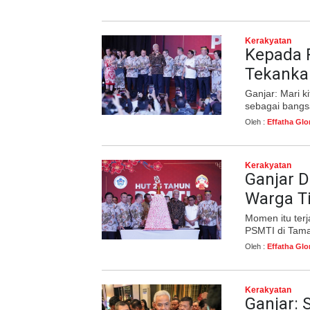
Kerakyatan
Kepada 
Tekanka
Ganjar: Mari 
sebagai bangsa
Oleh :
Effatha Glo
Kerakyatan
Ganjar D
Warga T
Momen itu ter
PSMTI di Taman
Oleh :
Effatha Glo
Kerakyatan
Ganjar: 