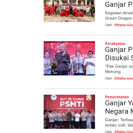
Ganjar P
Kegiatan ters
Green Dragon 
Oleh :
Effatha Glo
Kerakyatan
Ganjar 
Disukai
"Pak Ganjar so
Mehong.
Oleh :
Effatha Glo
Pemerintahan
Ganjar Y
Negara 
Ganjar: Terbay
terlalu sulit, ti
Oleh :
Effatha Glo