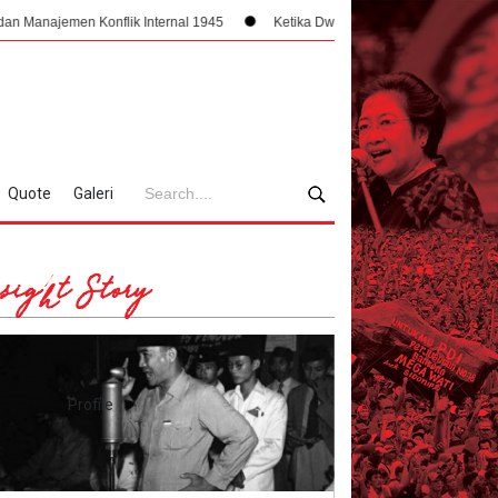
Konflik Internal 1945
Ketika Dwitunggal Meretas Narasi Fasisme Lewat PP
Quote
Galeri
sight Story
Profile