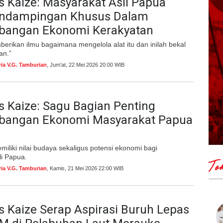
 Kaize: Masyarakat Asli Papua
endampingan Khusus Dalam
angan Ekonomi Kerakyatan
berikan ilmu bagaimana mengelola alat itu dan inilah bekal
an.”
ria V.G. Tamburian
, Jum'at, 22 Mei 2026 20:00 WIB
 Kaize: Sagu Bagian Penting
angan Ekonomi Masyarakat Papua
emiliki nilai budaya sekaligus potensi ekonomi bagi
li Papua.
To
ria V.G. Tamburian
, Kamis, 21 Mei 2026 22:00 WIB
 Kaize Serap Aspirasi Buruh Lepas