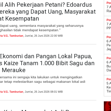
l Alih Pekerjaan Petani? Edoardus
Pe
7 
ereka yang Dapat Uang, Masyarakat
Ra
at Kesempatan
Pe
7 
dapat uang, sementara masyarakat yang seharusnya
PP
hasilan tidak mendapat kesempatan."
ria V.G. Tamburian
, Jum'at, 26 Juni 2026 22:00 WIB
Pe
6 
Pe
Je
 Ekonomi dan Pangan Lokal Papua,
Pe
 Kaize Tanam 1.000 Bibit Sagu dan
6 
Bu
i Merauke
Da
rsama ini sengaja kita lakukan untuk mengingatkan
Pe
r tetap melestarikan sagu sebagai makanan lokal asli
5 
Ke
Ti
ria V.G. Tamburian
, Jum'at, 26 Juni 2026 08:01 WIB