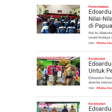
Pemerintahan
Edoardus
Nilai-N
di Papua
Hal itu dilak
sosial budaya 
Oleh :
Effatha Glo
Kerakyatan
Edoardus
Untuk Pe
Edoardus Kaize
disertai interve
Oleh :
Effatha Glo
Kerakyatan
Edoardus