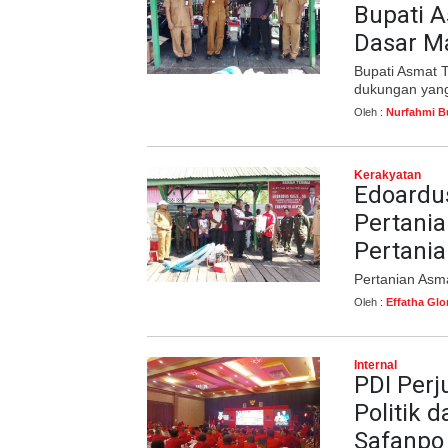
Bupati 
Dasar M
Bupati Asmat 
dukungan yang
Oleh :
Nurfahmi B
Kerakyatan
Edoardu
Pertania
Pertani
Pertanian Asma
Oleh :
Effatha Glo
Internal
PDI Per
Politik 
Safanpo 