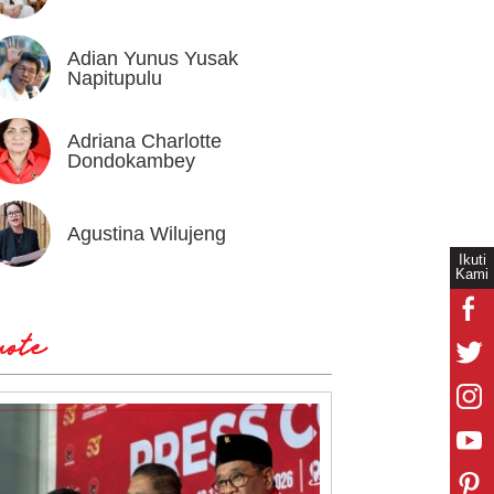
Adian Yunus Yusak
Ahok
Napitupulu
Adriana Charlotte
Alex I
Dondokambey
Agustina Wilujeng
Andi W
Ikuti
Kami
ote