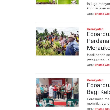
Ia juga menyor
kondisi jalan 
Oleh :
Effatha Glo
Kerakyatan
Edoardus
Perdana
Merauk
Hasil panen se
penggunaan al
Oleh :
Effatha Glo
Kerakyatan
Edoardu
Bagi Ke
Peresmian men
memiliki ruan
Oleh :
Effatha Glo