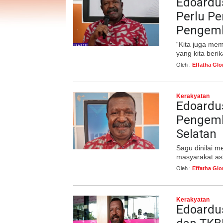
Edoardus
Perlu P
Pengemb
“Kita juga mem
yang kita berik
Oleh :
Effatha Glo
Kerakyatan
Edoardus
Pengemb
Selatan
Sagu dinilai m
masyarakat as
Oleh :
Effatha Glo
Kerakyatan
Edoardus