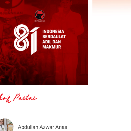
koh Partai
Abdullah Azwar Anas
Ahmad