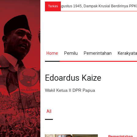
gan Asing
7 Agustus 1945, Dampak Krusial Berdirinya PPKI Terhadap Kem
Terkini
Home
Pemilu
Pemerintahan
Kerakyat
Edoardus Kaize
Wakil Ketua II DPR Papua
All
Pemerintahan