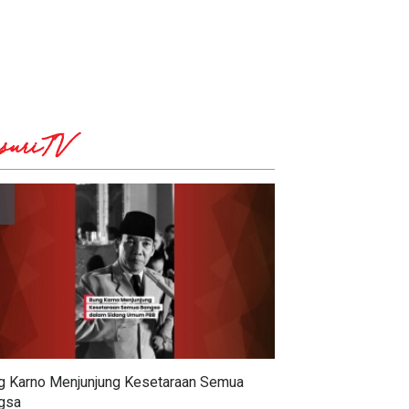
suriTV
g Karno Menjunjung Kesetaraan Semua
gsa