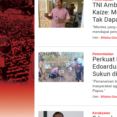
TNI Ambi
Kaize: M
Tak Dap
"Mereka yang 
mendapat peng
Oleh :
Effatha Glo
Pemerintahan
Perkuat
Edoardus
Sukun d
“Penanaman be
masyarakat aga
Papua.”
Oleh :
Effatha Glo
Kerakyatan