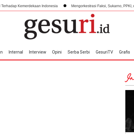
erdekaan Indonesia
Mengorkestrasi Faksi, Sukarno, PPKI, dan Manajemen 
an
Internal
Interview
Opini
Serba Serbi
GesuriTV
Grafis
In