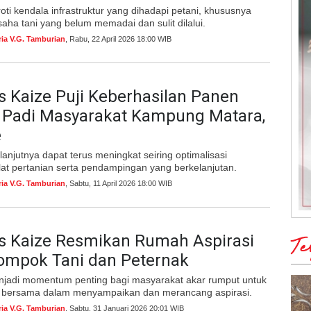
oti kendala infrastruktur yang dihadapi petani, khususnya
usaha tani yang belum memadai dan sulit dilalui.
ria V.G. Tamburian
, Rabu, 22 April 2026 18:00 WIB
 Kaize Puji Keberhasilan Panen
 Padi Masyarakat Kampung Matara,
e
lanjutnya dapat terus meningkat seiring optimalisasi
at pertanian serta pendampingan yang berkelanjutan.
ria V.G. Tamburian
, Sabtu, 11 April 2026 18:00 WIB
s Kaize Resmikan Rumah Aspirasi
Te
lompok Tani dan Peternak
jadi momentum penting bagi masyarakat akar rumput untuk
g bersama dalam menyampaikan dan merancang aspirasi.
ria V.G. Tamburian
, Sabtu, 31 Januari 2026 20:01 WIB