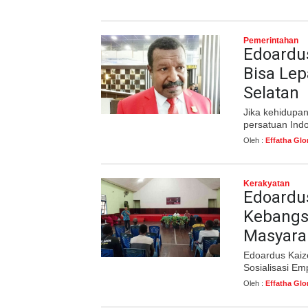
Pemerintahan
Edoardu
Bisa Lep
Selatan
Jika kehidupa
persatuan Indo
Oleh :
Effatha Glo
Kerakyatan
Edoardus
Kebangs
Masyara
Edoardus Kaiz
Sosialisasi Em
Oleh :
Effatha Glo