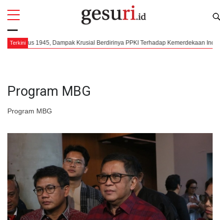
All
Profi
 Krusial Berdirinya PPKI Terhadap Kemerdekaan Indonesia
Mengorkestras
Terkini
Program MBG
Program MBG