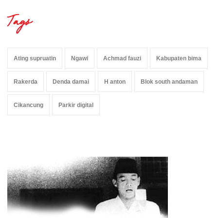
Tags
Ating supruatin
Ngawi
Achmad fauzi
Kabupaten bima
Rakerda
Denda damai
H anton
Blok south andaman
Cikancung
Parkir digital