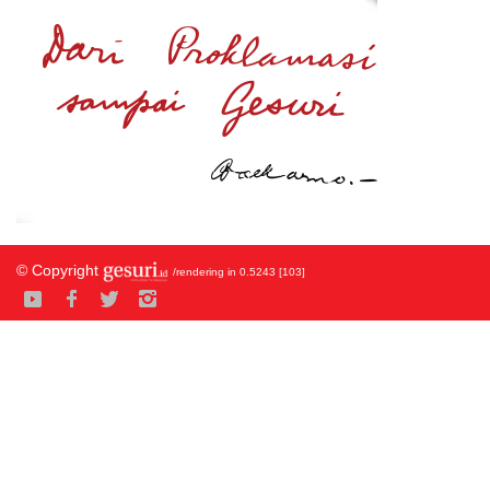
© Copyright
/rendering in 0.5243 [103]