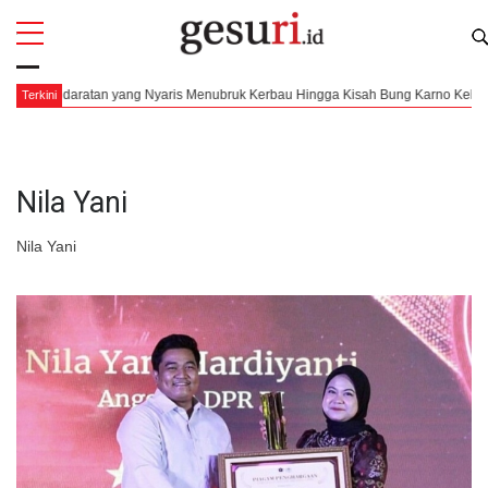
All
Profi
is Menubruk Kerbau Hingga Kisah Bung Karno Kebelet Buang Air Kecil
Pe
Terkini
Nila Yani
Nila Yani