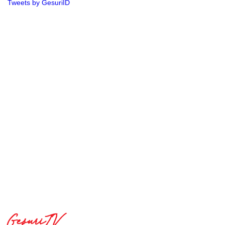
Tweets by GesuriID
GesuriTV