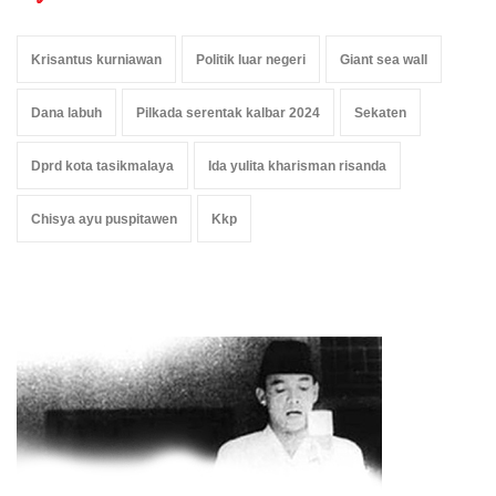
Krisantus kurniawan
Politik luar negeri
Giant sea wall
Dana labuh
Pilkada serentak kalbar 2024
Sekaten
Dprd kota tasikmalaya
Ida yulita kharisman risanda
Chisya ayu puspitawen
Kkp