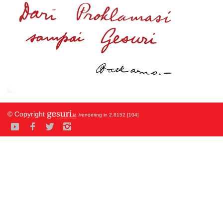
© Copyright
/rendering in 2.8152 [104]